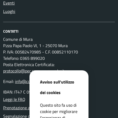
Eventi
Luoghi
CONTATTI
Comune di Mura
P.zza Papa Paolo VI, 1 - 25070 Mura
P. IVA: 00582470985 - C.F. 00852110170
Telefono: 0365 899020
Posta Elettronica Certificata:
protocollo@pec.comune.mura.bs.it
Email:
info@comune.mura.bs.it
Avviso sull'utilizzo
IBAN: IT47 C 05116 54280 0000 000 14800
dei cookies
Leggi le FAQ
Questo sito fa uso di
Prenotazione appuntamento
cookie per migliorare
Segnalazione disservizio
l’esperienza di