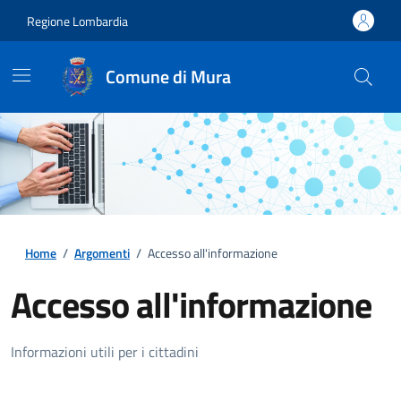
Regione Lombardia
Comune di Mura
Home
/
Argomenti
/
Accesso all'informazione
Accesso all'informazione
Dettagli della notizia
Informazioni utili per i cittadini