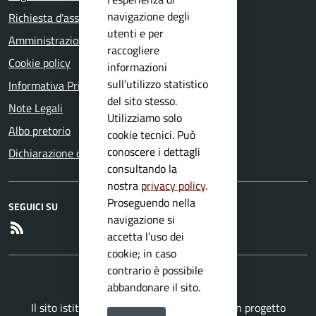
navigazione degli
Richiesta d'assistenza
utenti e per
Amministrazione trasparente
raccogliere
Cookie policy
informazioni
sull’utilizzo statistico
Informativa Privacy
del sito stesso.
Note Legali
Utilizziamo solo
Albo pretorio
cookie tecnici. Può
conoscere i dettagli
Dichiarazione di accessibilità
consultando la
nostra
privacy policy
.
Proseguendo nella
SEGUICI SU
navigazione si
RSS
accetta l’uso dei
cookie; in caso
contrario è possibile
abbandonare il sito.
Il sito istituzionale del Comune di Mura è un progetto