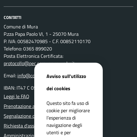
CONTATTI
Comune di Mura
P.zza Papa Paolo VI, 1 - 25070 Mura
P. IVA: 00582470985 - C.F. 00852110170
Telefono: 0365 899020
Posta Elettronica Certificata:
protocollo@pec.comune.mura.bs.it
Email:
info@comune.mura.bs.it
Avviso sull'utilizzo
IBAN: IT47 C 05116 54280 0000 000 14800
dei cookies
Leggi le FAQ
Questo sito fa uso di
Prenotazione appuntamento
cookie per migliorare
Segnalazione disservizio
l’esperienza di
navigazione degli
Richiesta d'assistenza
utenti e per
Amministrazione trasparente