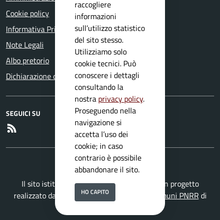
raccogliere
Cookie policy
informazioni
sull’utilizzo statistico
Informativa Privacy
del sito stesso.
Note Legali
Utilizziamo solo
Albo pretorio
cookie tecnici. Può
conoscere i dettagli
Dichiarazione di accessibilità
consultando la
nostra
privacy policy
.
Proseguendo nella
SEGUICI SU
navigazione si
RSS
accetta l’uso dei
cookie; in caso
contrario è possibile
abbandonare il sito.
Il sito istituzionale del Comune di Mura è un progetto
HO CAPITO
realizzato da
Secoval srl
con la
Soluzione Comuni PNRR
di
ISWEB S.p.A.