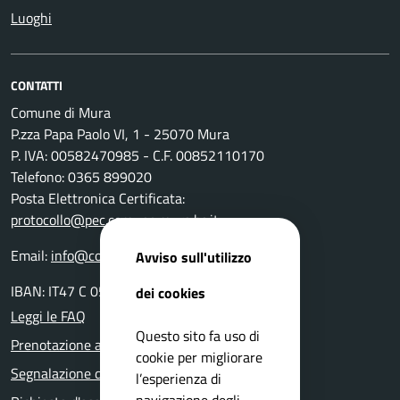
Luoghi
CONTATTI
Comune di Mura
P.zza Papa Paolo VI, 1 - 25070 Mura
P. IVA: 00582470985 - C.F. 00852110170
Telefono: 0365 899020
Posta Elettronica Certificata:
protocollo@pec.comune.mura.bs.it
Email:
info@comune.mura.bs.it
Avviso sull'utilizzo
IBAN: IT47 C 05116 54280 0000 000 14800
dei cookies
Leggi le FAQ
Questo sito fa uso di
Prenotazione appuntamento
cookie per migliorare
Segnalazione disservizio
l’esperienza di
navigazione degli