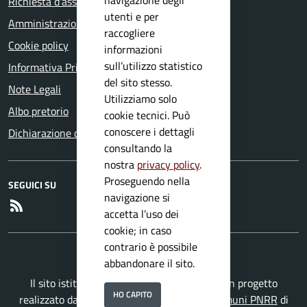
Richiesta d'assistenza
utenti e per
Amministrazione trasparente
raccogliere
Cookie policy
informazioni
sull’utilizzo statistico
Informativa Privacy
del sito stesso.
Note Legali
Utilizziamo solo
Albo pretorio
cookie tecnici. Può
conoscere i dettagli
Dichiarazione di accessibilità
consultando la
nostra
privacy policy
.
Proseguendo nella
SEGUICI SU
navigazione si
RSS
accetta l’uso dei
cookie; in caso
contrario è possibile
abbandonare il sito.
Il sito istituzionale del Comune di Mura è un progetto
HO CAPITO
realizzato da
Secoval srl
con la
Soluzione Comuni PNRR
di