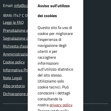
Email:
info@comune.mura.bs.it
Avviso sull'utilizzo
IBAN: IT47 C 05116 54280 0000 000 14800
dei cookies
Leggi le FAQ
Questo sito fa uso di
Prenotazione appuntamento
cookie per migliorare
Segnalazione disservizio
l’esperienza di
navigazione degli
Richiesta d'assistenza
utenti e per
Amministrazione trasparente
raccogliere
Cookie policy
informazioni
sull’utilizzo statistico
Informativa Privacy
del sito stesso.
Note Legali
Utilizziamo solo
Albo pretorio
cookie tecnici. Può
conoscere i dettagli
Dichiarazione di accessibilità
consultando la
nostra
privacy policy
.
Proseguendo nella