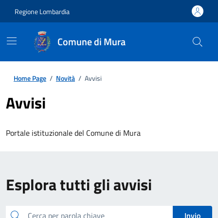
Regione Lombardia
Comune di Mura
Home Page
/
Novità
/
Avvisi
Avvisi
Portale istituzionale del Comune di Mura
Esplora tutti gli avvisi
cerca
Invio