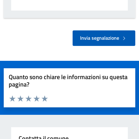
Invia segnalazione
Quanto sono chiare le informazioni su questa
pagina?
Valuta da 1 a 5 stelle la pagina
Valuta 1 stelle su 5
Valuta 2 stelle su 5
Valuta 3 stelle su 5
Valuta 4 stelle su 5
Valuta 5 stelle su 5
Contatta il comune