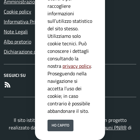
Amministrazione trasparente
raccogliere
Cookie policy
informazioni
sull’utilizzo statistico
Informativa Privacy
del sito stesso.
Note Legali
Utilizziamo solo
Albo pretorio
cookie tecnici. Può
conoscere i dettagli
Dichiarazione di accessibilità
consultando la
nostra
privacy policy
.
Proseguendo nella
SEGUICI SU
navigazione si
RSS
accetta l’uso dei
cookie; in caso
contrario è possibile
abbandonare il sito.
Il sito istituzionale del Comune di Mura è un progetto
HO CAPITO
realizzato da
Secoval srl
con la
Soluzione Comuni PNRR
di
ISWEB S.p.A.