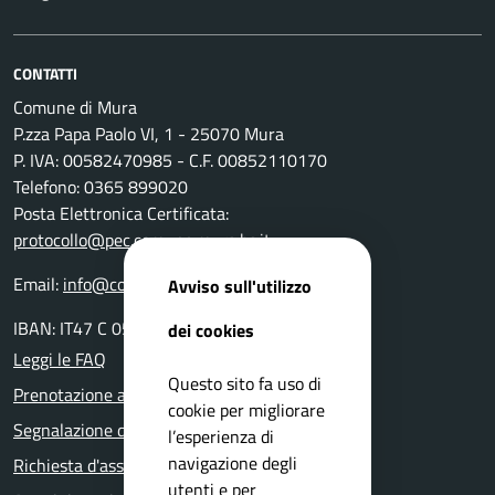
CONTATTI
Comune di Mura
P.zza Papa Paolo VI, 1 - 25070 Mura
P. IVA: 00582470985 - C.F. 00852110170
Telefono: 0365 899020
Posta Elettronica Certificata:
protocollo@pec.comune.mura.bs.it
Email:
info@comune.mura.bs.it
Avviso sull'utilizzo
IBAN: IT47 C 05116 54280 0000 000 14800
dei cookies
Leggi le FAQ
Questo sito fa uso di
Prenotazione appuntamento
cookie per migliorare
Segnalazione disservizio
l’esperienza di
navigazione degli
Richiesta d'assistenza
utenti e per