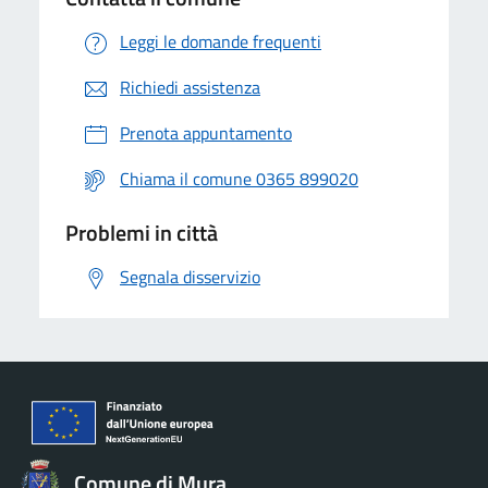
Leggi le domande frequenti
Richiedi assistenza
Prenota appuntamento
Chiama il comune 0365 899020
Problemi in città
Segnala disservizio
Comune di Mura