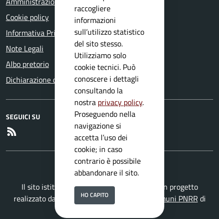
Amministrazione trasparente
raccogliere
Cookie policy
informazioni
sull’utilizzo statistico
Informativa Privacy
del sito stesso.
Note Legali
Utilizziamo solo
Albo pretorio
cookie tecnici. Può
conoscere i dettagli
Dichiarazione di accessibilità
consultando la
nostra
privacy policy
.
Proseguendo nella
SEGUICI SU
navigazione si
RSS
accetta l’uso dei
cookie; in caso
contrario è possibile
abbandonare il sito.
Il sito istituzionale del Comune di Mura è un progetto
HO CAPITO
realizzato da
Secoval srl
con la
Soluzione Comuni PNRR
di
ISWEB S.p.A.