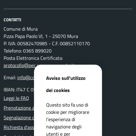
CONTATTI
Comune di Mura
P.zza Papa Paolo VI, 1 - 25070 Mura
P. IVA: 00582470985 - C.F. 00852110170
Telefono: 0365 899020
Posta Elettronica Certificata:
protocollo@pec.comune.mura.bs.it
Email:
info@comune.mura.bs.it
Avviso sull'utilizzo
IBAN: IT47 C 05116 54280 0000 000 14800
dei cookies
Leggi le FAQ
Questo sito fa uso di
Prenotazione appuntamento
cookie per migliorare
Segnalazione disservizio
l’esperienza di
navigazione degli
Richiesta d'assistenza
utenti e per