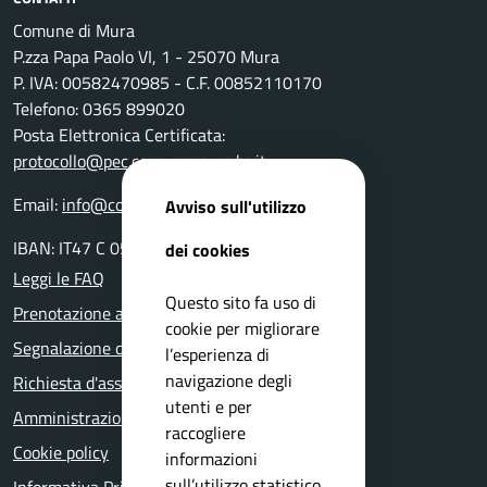
Comune di Mura
P.zza Papa Paolo VI, 1 - 25070 Mura
P. IVA: 00582470985 - C.F. 00852110170
Telefono: 0365 899020
Posta Elettronica Certificata:
protocollo@pec.comune.mura.bs.it
Email:
info@comune.mura.bs.it
Avviso sull'utilizzo
IBAN: IT47 C 05116 54280 0000 000 14800
dei cookies
Leggi le FAQ
Questo sito fa uso di
Prenotazione appuntamento
cookie per migliorare
Segnalazione disservizio
l’esperienza di
navigazione degli
Richiesta d'assistenza
utenti e per
Amministrazione trasparente
raccogliere
Cookie policy
informazioni
sull’utilizzo statistico