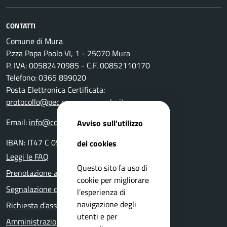
CONTATTI
Comune di Mura
P.zza Papa Paolo VI, 1 - 25070 Mura
P. IVA: 00582470985 - C.F. 00852110170
Telefono: 0365 899020
Posta Elettronica Certificata:
protocollo@pec.comune.mura.bs.it
Email:
info@comune.mura.bs.it
Avviso sull'utilizzo
IBAN: IT47 C 05116 54280 0000 000 14800
dei cookies
Leggi le FAQ
Questo sito fa uso di
Prenotazione appuntamento
cookie per migliorare
Segnalazione disservizio
l’esperienza di
navigazione degli
Richiesta d'assistenza
utenti e per
Amministrazione trasparente