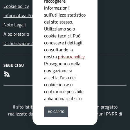
raccogliere
Cookie policy
informazioni
sull’utilizzo statistico
Informativa Privacy
del sito stesso.
Note Legali
Utilizziamo solo
Albo pretorio
cookie tecnici. Può
conoscere i dettagli
Dichiarazione di accessibilità
consultando la
nostra
privacy policy
.
Proseguendo nella
SEGUICI SU
navigazione si
RSS
accetta l’uso dei
cookie; in caso
contrario è possibile
abbandonare il sito.
Il sito istituzionale del Comune di Mura è un progetto
HO CAPITO
realizzato da
Secoval srl
con la
Soluzione Comuni PNRR
di
ISWEB S.p.A.