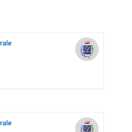
orale
orale