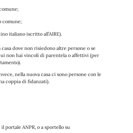
so comune;
tro comune;
dino italiano iscritto all’AIRE).
na casa dove non risiedono altre persone o se
ui non hai vincoli di parentela o affettivi (per
rtamento).
 invece, nella nuova casa ci sono persone con le
una coppia di fidanzati).
il portale ANPR, o a sportello su