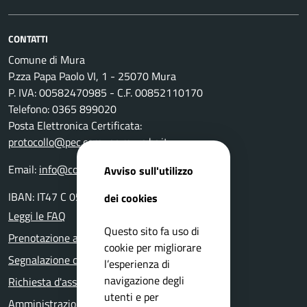
CONTATTI
Comune di Mura
P.zza Papa Paolo VI, 1 - 25070 Mura
P. IVA: 00582470985 - C.F. 00852110170
Telefono: 0365 899020
Posta Elettronica Certificata:
protocollo@pec.comune.mura.bs.it
Email:
info@comune.mura.bs.it
Avviso sull'utilizzo
IBAN: IT47 C 05116 54280 0000 000 14800
dei cookies
Leggi le FAQ
Questo sito fa uso di
Prenotazione appuntamento
cookie per migliorare
Segnalazione disservizio
l’esperienza di
navigazione degli
Richiesta d'assistenza
utenti e per
Amministrazione trasparente