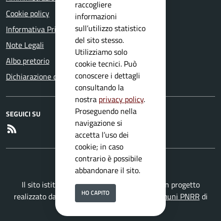
raccogliere
Cookie policy
informazioni
sull’utilizzo statistico
Informativa Privacy
del sito stesso.
Note Legali
Utilizziamo solo
Albo pretorio
cookie tecnici. Può
conoscere i dettagli
Dichiarazione di accessibilità
consultando la
nostra
privacy policy
.
Proseguendo nella
SEGUICI SU
navigazione si
RSS
accetta l’uso dei
cookie; in caso
contrario è possibile
abbandonare il sito.
Il sito istituzionale del Comune di Mura è un progetto
HO CAPITO
realizzato da
Secoval srl
con la
Soluzione Comuni PNRR
di
ISWEB S.p.A.