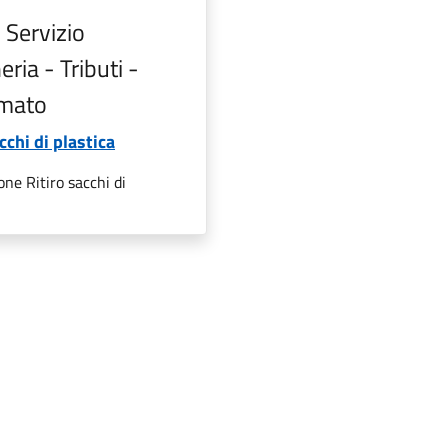
: Servizio
ria - Tributi -
mato
cchi di plastica
ne Ritiro sacchi di