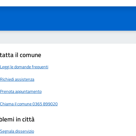
ta 1 stelle su 5
Valuta 2 stelle su 5
Valuta 3 stelle su 5
Valuta 4 stelle su 5
Valuta 5 stelle su 5
tatta il comune
Leggi le domande frequenti
Richiedi assistenza
Prenota appuntamento
Chiama il comune 0365 899020
blemi in città
Segnala disservizio