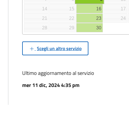
14
15
16
17
21
22
23
24
28
29
30
Scegli un altro servizio
Ultimo aggiornamento al servizio
mer 11 dic, 2024 4:35 pm