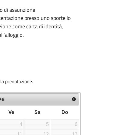
so di assunzione
esentazione presso uno sportello
ione come carta di identità,
l'alloggio.
e la prenotazione.
26
Ve
Sa
Do
4
5
6
11
12
13