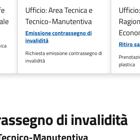
fe
Ufficio: Area Tecnica e
Ufficio
rale
Tecnico-Manutentiva
Ragione
Econo
Emissione contrassegno di
invalidità
Ritiro sa
nica
Richiesta emissione contrassegno di
Prenotazio
invalidità
plastica
assegno di invalidità
e Tecnico-Manutentiva