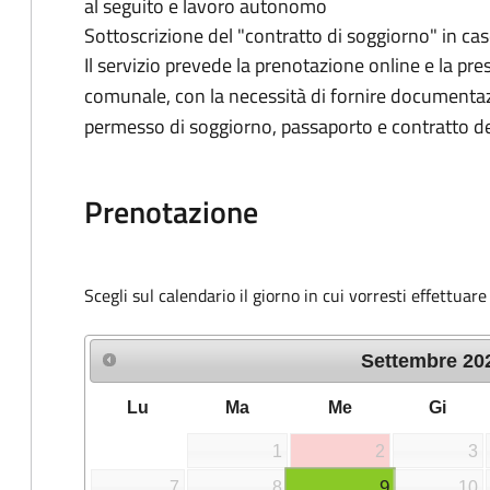
al seguito e lavoro autonomo
Sottoscrizione del "contratto di soggiorno" in ca
Il servizio prevede la prenotazione online e la pr
comunale, con la necessità di fornire documentaz
permesso di soggiorno, passaporto e contratto del
Prenotazione
Scegli sul calendario il giorno in cui vorresti effettuar
Settembre
20
Lu
Ma
Me
Gi
1
2
3
9
7
8
10