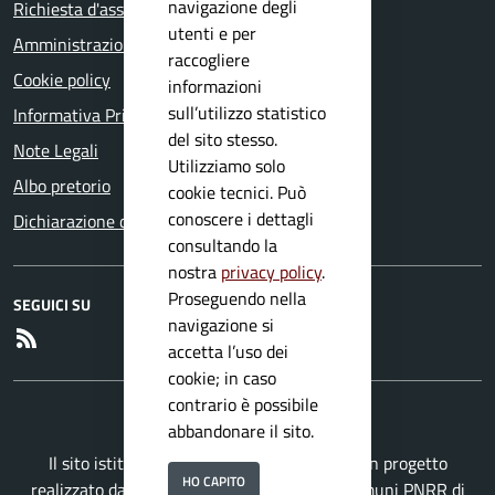
navigazione degli
Richiesta d'assistenza
utenti e per
Amministrazione trasparente
raccogliere
Cookie policy
informazioni
sull’utilizzo statistico
Informativa Privacy
del sito stesso.
Note Legali
Utilizziamo solo
Albo pretorio
cookie tecnici. Può
conoscere i dettagli
Dichiarazione di accessibilità
consultando la
nostra
privacy policy
.
Proseguendo nella
SEGUICI SU
navigazione si
RSS
accetta l’uso dei
cookie; in caso
contrario è possibile
abbandonare il sito.
Il sito istituzionale del Comune di Mura è un progetto
HO CAPITO
realizzato da
Secoval srl
con la
Soluzione Comuni PNRR
di