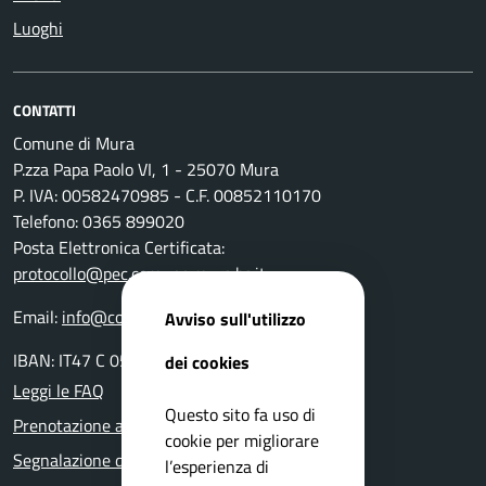
Luoghi
CONTATTI
Comune di Mura
P.zza Papa Paolo VI, 1 - 25070 Mura
P. IVA: 00582470985 - C.F. 00852110170
Telefono: 0365 899020
Posta Elettronica Certificata:
protocollo@pec.comune.mura.bs.it
Email:
info@comune.mura.bs.it
Avviso sull'utilizzo
IBAN: IT47 C 05116 54280 0000 000 14800
dei cookies
Leggi le FAQ
Questo sito fa uso di
Prenotazione appuntamento
cookie per migliorare
Segnalazione disservizio
l’esperienza di