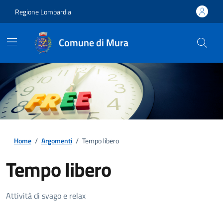
Regione Lombardia
Comune di Mura
Home
/
Argomenti
/
Tempo libero
Tempo libero
Dettagli della notizia
Attività di svago e relax